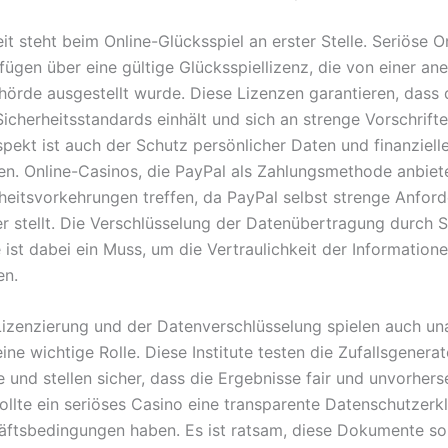
it steht beim Online-Glücksspiel an erster Stelle. Seriöse O
fügen über eine gültige Glücksspiellizenz, die von einer an
hörde ausgestellt wurde. Diese Lizenzen garantieren, dass
cherheitsstandards einhält und sich an strenge Vorschriften
spekt ist auch der Schutz persönlicher Daten und finanziell
en. Online-Casinos, die PayPal als Zahlungsmethode anbie
heitsvorkehrungen treffen, da PayPal selbst strenge Anfor
er stellt. Die Verschlüsselung der Datenübertragung durch 
 ist dabei ein Muss, um die Vertraulichkeit der Information
en.
izenzierung und der Datenverschlüsselung spielen auch u
eine wichtige Rolle. Diese Institute testen die Zufallsgenera
 und stellen sicher, dass die Ergebnisse fair und unvorhers
sollte ein seriöses Casino eine transparente Datenschutzerk
äftsbedingungen haben. Es ist ratsam, diese Dokumente sor