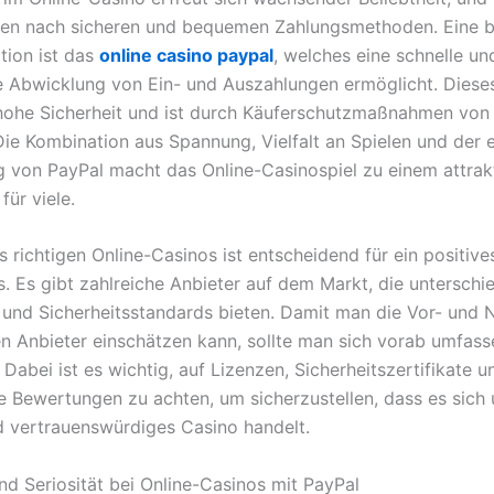
hen nach sicheren und bequemen Zahlungsmethoden. Eine 
tion ist das
online casino paypal
, welches eine schnelle un
e Abwicklung von Ein- und Auszahlungen ermöglicht. Diese
 hohe Sicherheit und ist durch Käuferschutzmaßnahmen von
Die Kombination aus Spannung, Vielfalt an Spielen und der 
von PayPal macht das Online-Casinospiel zu einem attrak
für viele.
 richtigen Online-Casinos ist entscheidend für ein positive
s. Es gibt zahlreiche Anbieter auf dem Markt, die unterschi
i und Sicherheitsstandards bieten. Damit man die Vor- und 
en Anbieter einschätzen kann, sollte man sich vorab umfas
 Dabei ist es wichtig, auf Lizenzen, Sicherheitszertifikate u
 Bewertungen zu achten, um sicherzustellen, dass es sich 
d vertrauenswürdiges Casino handelt.
nd Seriosität bei Online-Casinos mit PayPal