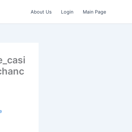
About Us
Login
Main Page
e_casi
chanc
e