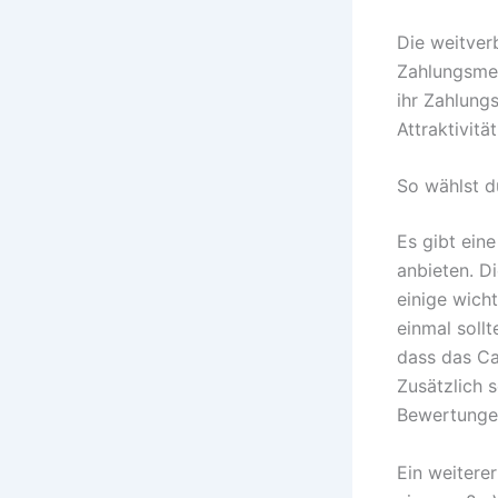
Die weitver
Zahlungsmet
ihr Zahlung
Attraktivitä
So wählst d
Es gibt ein
anbieten. Di
einige wicht
einmal sollt
dass das Ca
Zusätzlich 
Bewertungen
Ein weiterer