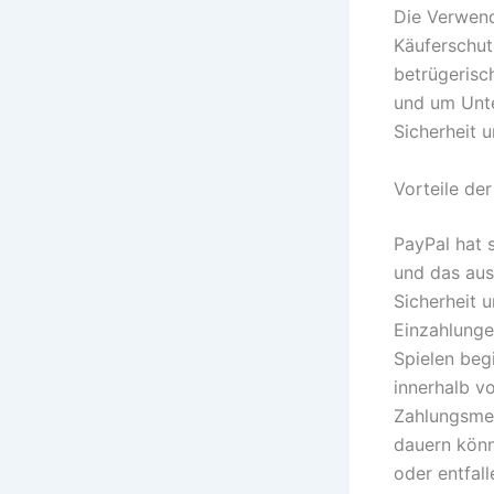
Die Verwend
Käuferschut
betrügerisc
und um Unte
Sicherheit u
Vorteile de
PayPal hat 
und das aus
Sicherheit 
Einzahlunge
Spielen beg
innerhalb v
Zahlungsmet
dauern könn
oder entfal