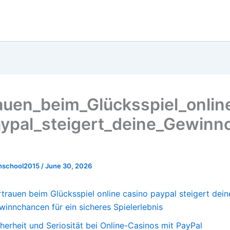
auen_beim_Glücksspiel_onlin
ypal_steigert_deine_Gewinn
hschool2015
/
June 30, 2026
rtrauen beim Glücksspiel online casino paypal steigert dein
winnchancen für ein sicheres Spielerlebnis
herheit und Seriosität bei Online-Casinos mit PayPal