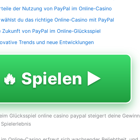
rteile der Nutzung von PayPal im Online-Casino
 wählst du das richtige Online-Casino mit PayPal
e Zukunft von PayPal im Online-Glücksspiel
novative Trends und neue Entwicklungen
🔥 Spielen ▶️
eim Glücksspiel online casino paypal steigert deine Gewin
 Spielerlebnis
 im Online-Casino erfreut sich wachsender Beliebtheit, un