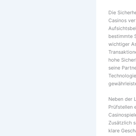
Die Sicherhe
Casinos ver
Aufsichtsbe
bestimmte Si
wichtiger A
Transaktion
hohe Sicher
seine Partn
Technologie
gewährleist
Neben der L
Prüfstellen 
Casinospiele
Zusätzlich 
klare Gesch