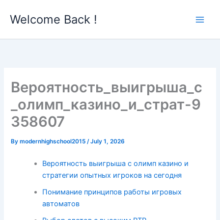
Skip
Welcome Back !
to
content
Вероятность_выигрыша_с
_олимп_казино_и_страт-9
358607
By
modernhighschool2015
/
July 1, 2026
Вероятность выигрыша с олимп казино и
стратегии опытных игроков на сегодня
Понимание принципов работы игровых
автоматов