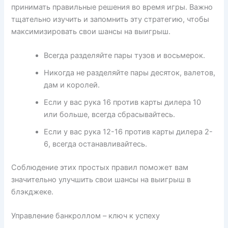
принимать правильные решения во время игры. Важно
тщательно изучить и запомнить эту стратегию, чтобы
максимизировать свои шансы на выигрыш.
Всегда разделяйте пары тузов и восьмерок.
Никогда не разделяйте пары десяток, валетов,
дам и королей.
Если у вас рука 16 против карты дилера 10
или больше, всегда сбрасывайтесь.
Если у вас рука 12-16 против карты дилера 2-
6, всегда останавливайтесь.
Соблюдение этих простых правил поможет вам
значительно улучшить свои шансы на выигрыш в
блэкджеке.
Управление банкроллом – ключ к успеху