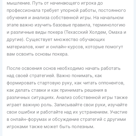
мышление. Путь от начинающего игрока до
профессионала требует упорной работы, постоянного
обучения и анализа собственной игры. На начальном
этапе важно изучить базовые правила, терминологию
и различные виды покера (Техасский Холдем, Омаха и
другие). Существует множество обучающих
материалов, книг и онлайн-курсов, которые помогут
вам освоить основы покера.
После освоения основ необходимо начать работать
над своей стратегией. Важно понимать, как
формировать стартовую руку, как читать оппонентов,
как делать ставки и как принимать решения в
различных ситуациях. Анализ собственной игры также
играет важную роль. Записывайте свои руки, изучайте
свои ошибки и работайте над их устранением. Участие
в онлайн-форумах и обсуждение стратегий с другими
игроками также может быть полезным.