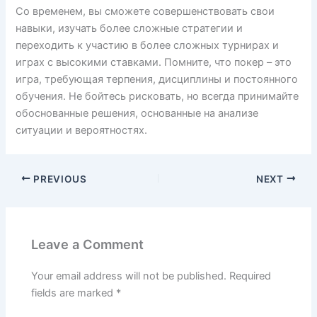
Со временем, вы сможете совершенствовать свои
навыки, изучать более сложные стратегии и
переходить к участию в более сложных турнирах и
играх с высокими ставками. Помните, что покер – это
игра, требующая терпения, дисциплины и постоянного
обучения. Не бойтесь рисковать, но всегда принимайте
обоснованные решения, основанные на анализе
ситуации и вероятностях.
PREVIOUS
NEXT
Leave a Comment
Your email address will not be published.
Required
fields are marked
*