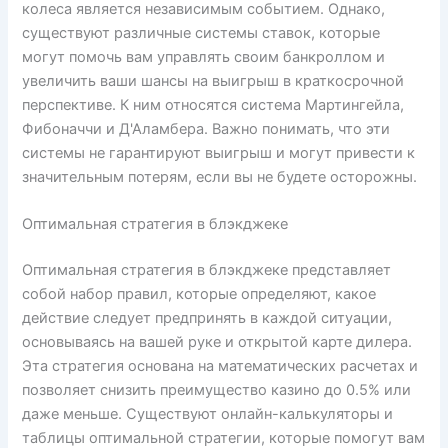
колеса является независимым событием. Однако,
существуют различные системы ставок, которые
могут помочь вам управлять своим банкроллом и
увеличить ваши шансы на выигрыш в краткосрочной
перспективе. К ним относятся система Мартингейла,
Фибоначчи и Д'Аламбера. Важно понимать, что эти
системы не гарантируют выигрыш и могут привести к
значительным потерям, если вы не будете осторожны.
Оптимальная стратегия в блэкджеке
Оптимальная стратегия в блэкджеке представляет
собой набор правил, которые определяют, какое
действие следует предпринять в каждой ситуации,
основываясь на вашей руке и открытой карте дилера.
Эта стратегия основана на математических расчетах и
позволяет снизить преимущество казино до 0.5% или
даже меньше. Существуют онлайн-калькуляторы и
таблицы оптимальной стратегии, которые помогут вам