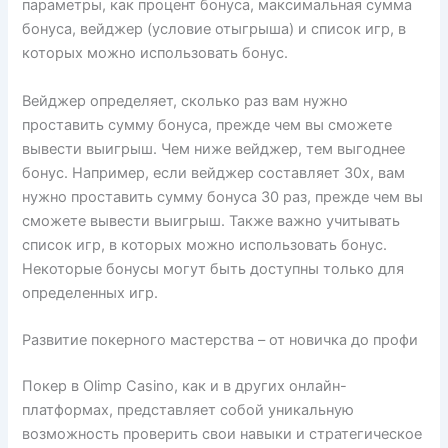
параметры, как процент бонуса, максимальная сумма
бонуса, вейджер (условие отыгрыша) и список игр, в
которых можно использовать бонус.
Вейджер определяет, сколько раз вам нужно
проставить сумму бонуса, прежде чем вы сможете
вывести выигрыш. Чем ниже вейджер, тем выгоднее
бонус. Например, если вейджер составляет 30x, вам
нужно проставить сумму бонуса 30 раз, прежде чем вы
сможете вывести выигрыш. Также важно учитывать
список игр, в которых можно использовать бонус.
Некоторые бонусы могут быть доступны только для
определенных игр.
Развитие покерного мастерства – от новичка до профи
Покер в Olimp Casino, как и в других онлайн-
платформах, представляет собой уникальную
возможность проверить свои навыки и стратегическое