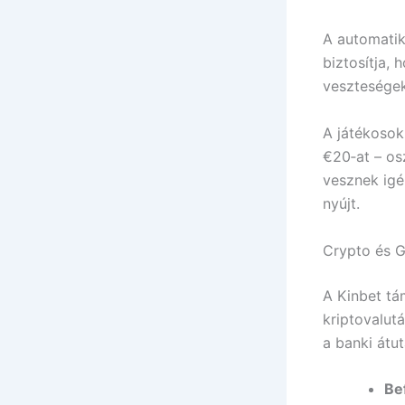
A automatik
biztosítja,
veszteségek
A játékosok
€20‑at – os
vesznek igé
nyújt.
Crypto és G
A Kinbet tá
kriptovalutá
a banki átut
Be