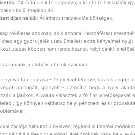
izetés:
24 órán belül feldolgozva; a kripto felhasználók gy
rceken belül megkapják.
tett díjak nélkül:
Átlátható tranzakciós költségek.
ság tökéletes azoknak, akik azonnali hozzáférést szeretné
khez egy gyors játék után. Emellett extra kényelmet nyújt
közi utazás közben nem rendelkeznek helyi banki lehetősé
aluta opciók a globális utazók számára
bbnyelvű támogatása – 19 nyelvet lefedve, köztük angolt, 
rvégot, portugált, spanyolt – biztosítja, hogy a nyelvi akad
zák a játékot. A valuta választék a fő fiat lehetőségeket é
 lefedi, így könnyen válthatsz helyi pénznem és kriptovalut
roblémával.
okalizációja túlmutat a nyelven; regionális fizetési módokat
mint például a Revolut európai játékosoknak vagy helyi e‑wa