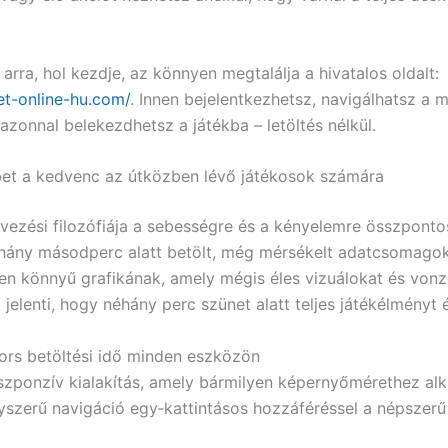
 arra, hol kezdje, az könnyen megtalálja a hivatalos oldalt:
bet-online-hu.com/
. Innen bejelentkezhetsz, navigálhatsz a m
azonnal belekezdhetsz a játékba – letöltés nélkül.
bet a kedvenc az útközben lévő játékosok számára
rvezési filozófiája a sebességre és a kényelemre összpontos
hány másodperc alatt betölt, még mérsékelt adatcsomagok 
n könnyű grafikának, amely mégis éles vizuálokat és von
t jelenti, hogy néhány perc szünet alatt teljes játékélményt 
ors betöltési idő minden eszközön
szponzív kialakítás, amely bármilyen képernyőmérethez al
yszerű navigáció egy‑kattintásos hozzáféréssel a népszerű