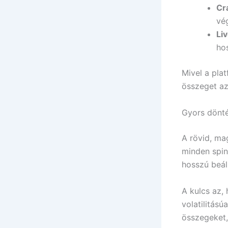
Cr
vé
Li
ho
Mivel a pla
összeget az
Gyors dönté
A rövid, ma
minden spin
hosszú beál
A kulcs az,
volatilitású
összegeket,