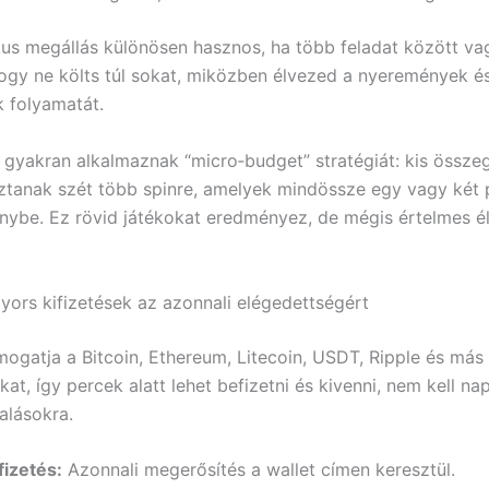
us megállás különösen hasznos, ha több feladat között va
 hogy ne költs túl sokat, miközben élvezed a nyeremények é
 folyamatát.
 gyakran alkalmaznak “micro‑budget” stratégiát: kis összeg
ztanak szét több spinre, amelyek mindössze egy vagy két 
nybe. Ez rövid játékokat eredményez, de mégis értelmes é
yors kifizetések az azonnali elégedettségért
mogatja a Bitcoin, Ethereum, Litecoin, USDT, Ripple és más
kat, így percek alatt lehet befizetni és kivenni, nem kell na
alásokra.
fizetés:
Azonnali megerősítés a wallet címen keresztül.