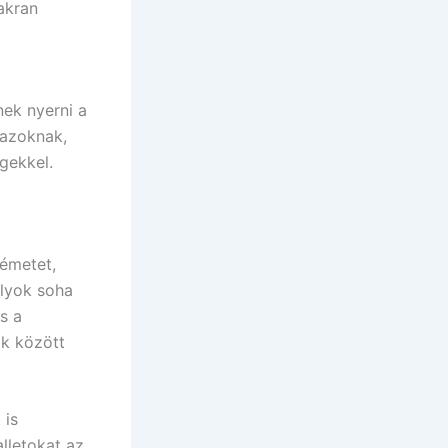
akran
nek nyerni a
 azoknak,
gekkel.
németet,
ályok soha
s a
ák között
 is
lletokat az