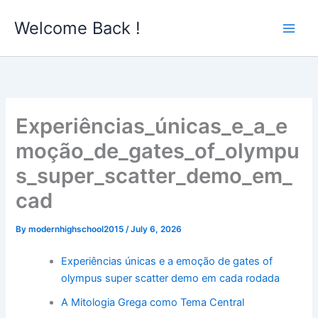
Skip
Welcome Back !
to
content
Experiências_únicas_e_a_e
moção_de_gates_of_olympu
s_super_scatter_demo_em_
cad
By
modernhighschool2015
/
July 6, 2026
Experiências únicas e a emoção de gates of
olympus super scatter demo em cada rodada
A Mitologia Grega como Tema Central