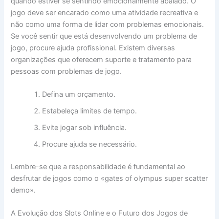
quando estiver se sentindo emocionalmente abalado. O
jogo deve ser encarado como uma atividade recreativa e
não como uma forma de lidar com problemas emocionais.
Se você sentir que está desenvolvendo um problema de
jogo, procure ajuda profissional. Existem diversas
organizações que oferecem suporte e tratamento para
pessoas com problemas de jogo.
Defina um orçamento.
Estabeleça limites de tempo.
Evite jogar sob influência.
Procure ajuda se necessário.
Lembre-se que a responsabilidade é fundamental ao
desfrutar de jogos como o «gates of olympus super scatter
demo».
A Evolução dos Slots Online e o Futuro dos Jogos de