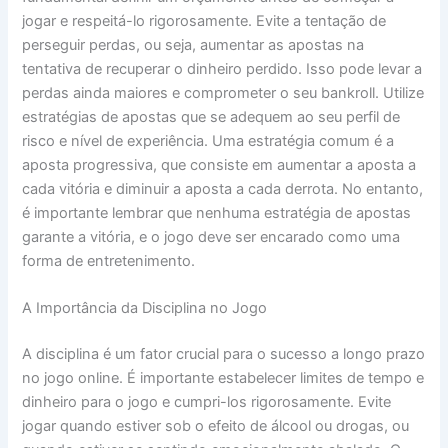
jogar e respeitá-lo rigorosamente. Evite a tentação de
perseguir perdas, ou seja, aumentar as apostas na
tentativa de recuperar o dinheiro perdido. Isso pode levar a
perdas ainda maiores e comprometer o seu bankroll. Utilize
estratégias de apostas que se adequem ao seu perfil de
risco e nível de experiência. Uma estratégia comum é a
aposta progressiva, que consiste em aumentar a aposta a
cada vitória e diminuir a aposta a cada derrota. No entanto,
é importante lembrar que nenhuma estratégia de apostas
garante a vitória, e o jogo deve ser encarado como uma
forma de entretenimento.
A Importância da Disciplina no Jogo
A disciplina é um fator crucial para o sucesso a longo prazo
no jogo online. É importante estabelecer limites de tempo e
dinheiro para o jogo e cumpri-los rigorosamente. Evite
jogar quando estiver sob o efeito de álcool ou drogas, ou