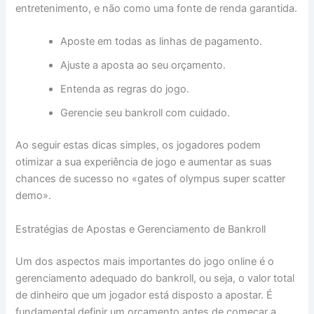
entretenimento, e não como uma fonte de renda garantida.
Aposte em todas as linhas de pagamento.
Ajuste a aposta ao seu orçamento.
Entenda as regras do jogo.
Gerencie seu bankroll com cuidado.
Ao seguir estas dicas simples, os jogadores podem
otimizar a sua experiência de jogo e aumentar as suas
chances de sucesso no «gates of olympus super scatter
demo».
Estratégias de Apostas e Gerenciamento de Bankroll
Um dos aspectos mais importantes do jogo online é o
gerenciamento adequado do bankroll, ou seja, o valor total
de dinheiro que um jogador está disposto a apostar. É
fundamental definir um orçamento antes de começar a