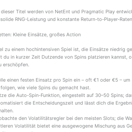
 dieser Titel werden von NetEnt und Pragmatic Play entwick
 solide RNG-Leistung und konstante Return-to-Player-Raten
tten: Kleine Einsätze, großes Action
l zu einem hochintensiven Spiel ist, die Einsätze niedrig g
it du in kurzer Zeit Dutzende von Spins platzieren kannst, 
 erschöpfen.
lle einen festen Einsatz pro Spin ein – oft €1 oder €5 – um
rfolgen, wie viele Spins du gemacht hast.
tze die Auto-Spin-Funktion, eingestellt auf 30–50 Spins; da
omatisiert die Entscheidungszeit und lässt dich die Ergebni
alten.
bachte den Volatilitätsregler bei den meisten Slots; die Wa
ttleren Volatilität bietet eine ausgewogene Mischung aus 