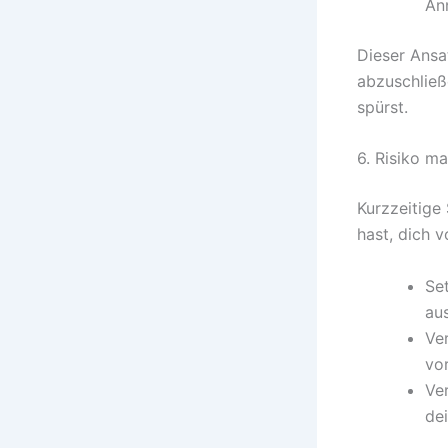
An
Dieser Ansa
abzuschließ
spürst.
6. Risiko m
Kurzzeitige
hast, dich 
Se
aus
Ve
vo
Ve
de