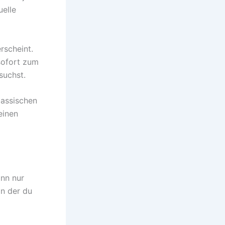
uelle
rscheint.
sofort zum
suchst.
lassischen
einen
ann nur
n der du