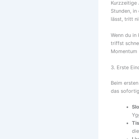
Kurzzeitige
Stunden, in
lässt, tritt n
Wenn du in 
triffst sch
Momentum b
3. Erste Ei
Beim ersten
das sofortig
Sl
Ygg
Ti
die