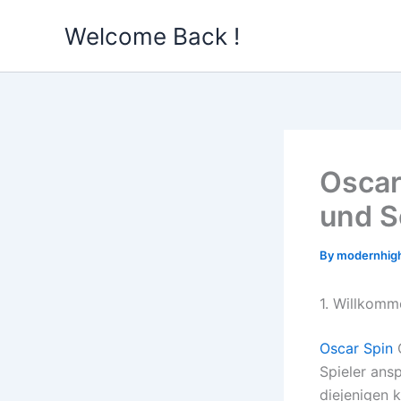
Skip
Welcome Back !
to
content
Oscar
und S
By
modernhig
1. Willkomm
Oscar Spin
C
Spieler ansp
diejenigen 