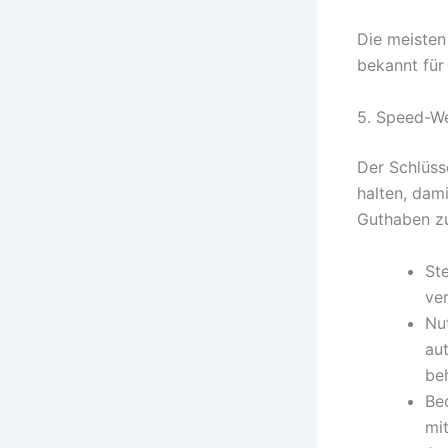
Die meisten
bekannt für
5. Speed-We
Der Schlüsse
halten, dam
Guthaben zu
Ste
ve
Nu
aut
beh
Beo
mi